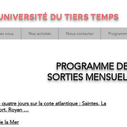
UNIVERSITÉ DU TIERS TEMPS
es nous
Nos activités
Nous contacter
Programm
PROGRAMME D
SORTIES MENSUEL
uatre jours sur la cote atlantique : Saintes, La
fort, Royan …
de la Mer