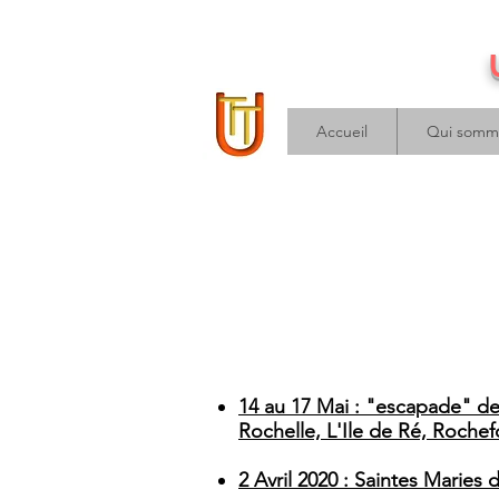
Accueil
Qui somm
14 au 17 Mai : "escapade" de q
Rochelle, L'Ile de Ré, Roche
2 Avril 2020 : Saintes Maries 