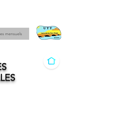
es mensuels
ES
LES