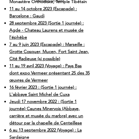
correspondant
Monastère Orthodoxe, Temple Tibétain
11 au 14 octobre 2023 (Escapade) :
Barcelone : Gaudi
28 septembre 2023 (Sortie 1 journée) :
Agde - Chateau Laurens et musée de
l'éphèbe
7 au 9 juin 2023 (Escapade) : Marseille :
Grotte Cosquer, Mucen, Fort Saint Jean,
Cité Radieuse (si possible)
11 au 19 avril 2023 (Voyage) : Pays Bas
dont expo Vermeer présentant 25 des 35
œuvres de Vermeer
16 février 2023 : (Sortie 1 journée) :
L'abbaye Saint Michel de Cuxa
Jeudi 17 novembre 2022 : (Sortie 1
journée) Caunes Minervois (Abbaye,
carrière et musée du marbre) avec un
détour par la chapelle de Centeillese
6 au 13 septembre 2022 (Voyage) : La
Sardaigne