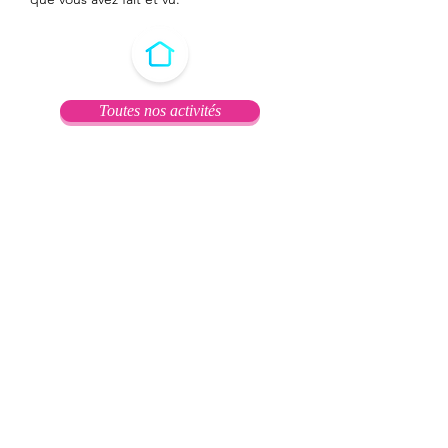
Toutes nos activités
Langues
Culture
Sport et bien être
Informatique
Art et création
Loisirs