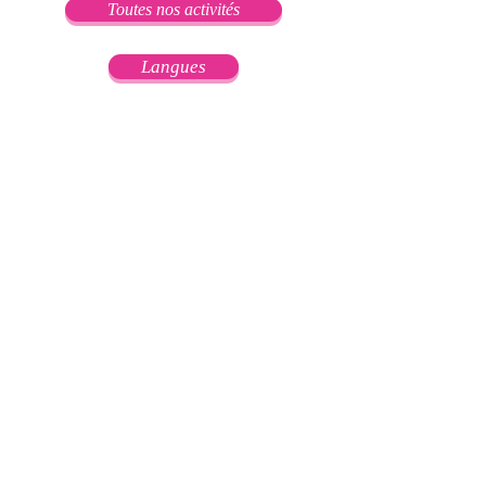
Toutes nos activités
Langues
Culture
Sport et bien être
Informatique
Art et création
Loisirs
©2018 by UTT-Beziers. Proudly created with
Wix.com