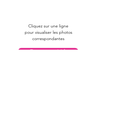
Cliquez sur une ligne
pour visualiser les photos
correspondantes
Toutes nos activités
Langues
Culture
Sport et bien être
Informatique